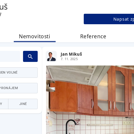
uš
ř
Napsat z
Nemovitosti
Reference
Jan Mikuš
7. 11. 2025
JEN VOLNÉ
PRONÁJEM
Y
JINÉ